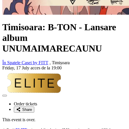
Timisoara: B-TON - Lansare
album
UNUMAIMARECAUNU
În Spatele Casei by FITT
, Timișoara
Friday, 17 July acces de la 19:00
Adaugă
la
Order tickets
favorite
Share
This event is over.