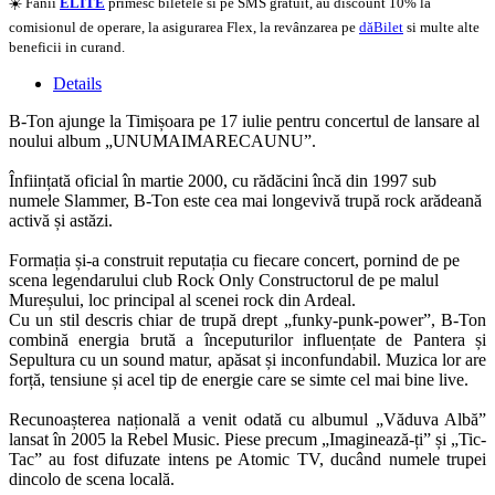
☀️ Fanii
ELITE
primesc biletele si pe SMS gratuit, au discount 10% la
comisionul de operare, la asigurarea Flex, la revânzarea pe
dăBilet
si multe alte
beneficii in curand.
Details
B-Ton ajunge la Timișoara pe 17 iulie pentru concertul de lansare al
noului album „UNUMAIMARECAUNU”.
Înființată oficial în martie 2000, cu rădăcini încă din 1997 sub
numele Slammer, B-Ton este cea mai longevivă trupă rock arădeană
activă și astăzi.
Formația și-a construit reputația cu fiecare concert, pornind de pe
scena legendarului club Rock Only Constructorul de pe malul
Mureșului, loc principal al scenei rock din Ardeal.
Cu un stil descris chiar de trupă drept „funky-punk-power”, B-Ton
combină energia brută a începuturilor influențate de Pantera și
Sepultura cu un sound matur, apăsat și inconfundabil. Muzica lor are
forță, tensiune și acel tip de energie care se simte cel mai bine live.
Recunoașterea națională a venit odată cu albumul „Văduva Albă”
lansat în 2005 la Rebel Music. Piese precum „Imaginează-ți” și „Tic-
Tac” au fost difuzate intens pe Atomic TV, ducând numele trupei
dincolo de scena locală.