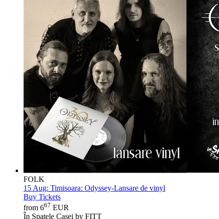
FOLK
15 Aug:
Timisoara: Odyssey-Lansare de vinyl
Buy Tickets
67
from 6
EUR
În Spatele Casei by FITT