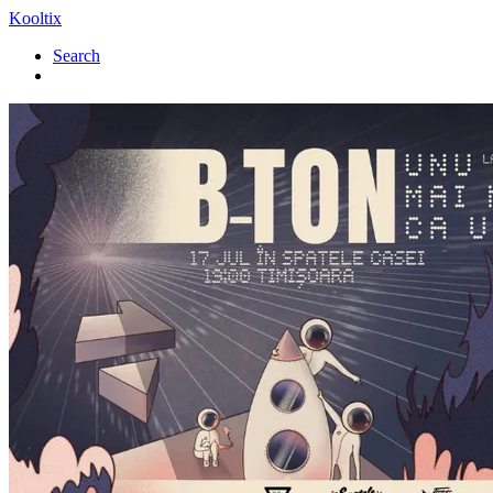
Kooltix
Search