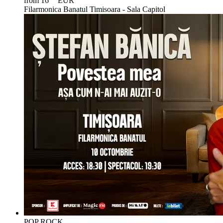
from 16
EUR
Filarmonica Banatul Timisoara - Sala Capitol
POP ROCK