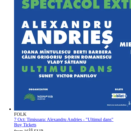
FOLK
7 Oct:
Timisoara: Alexandru Andries - "Ultimul dans"
Buy Tickets
16