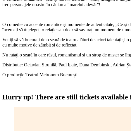
trec personajele noastre în căutarea “marelui adevăr”!
O comedie cu accente romantice și momente de autenticitate, „Ce-și dore
încercați să înțelegeți o relație sau doar să savurați un moment de umor
Veniți să vă bucurați de o seară de teatru alături de actori talentați și 
cu multe motive de zâmbit și de reflectat.
Nu ratați o seară în care râsul, romantismul și un strop de mister se
Distributie: Octavian Strunilă, Paul Ipate, Dana Dembinski, Adrian Ș
O producție Teatrul Metronom București.
Hurry up!
There are still tickets available 