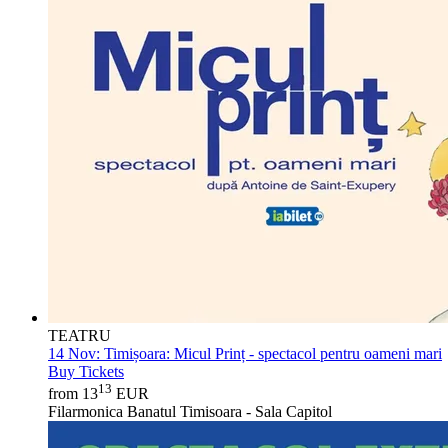
TEATRU
14 Nov:
Timișoara: Micul Prinț - spectacol pentru oameni mari
Buy Tickets
13
from 13
EUR
Filarmonica Banatul Timisoara - Sala Capitol