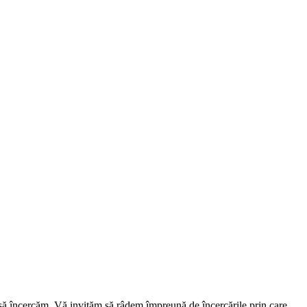
 să încercăm. Vă invităm să râdem împreună de încercările prin care