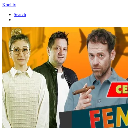
Kooltix
Search