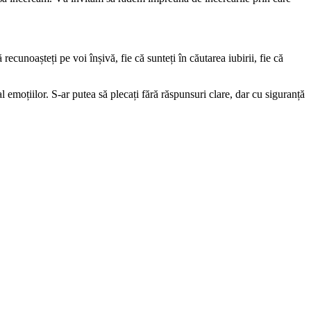
unoașteți pe voi înșivă, fie că sunteți în căutarea iubirii, fie că
al emoțiilor. S-ar putea să plecați fără răspunsuri clare, dar cu siguranță