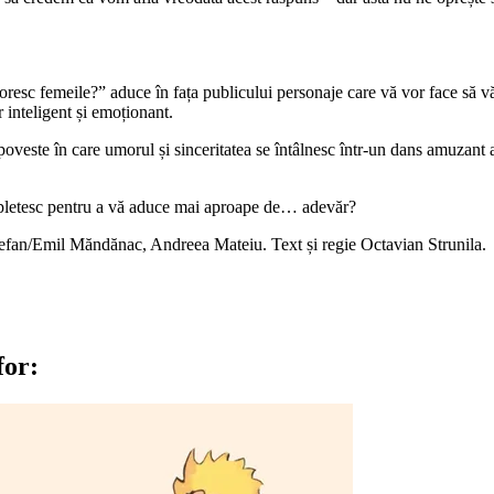
sc femeile?” aduce în fața publicului personaje care vă vor face să vă rec
 inteligent și emoționant.
o poveste în care umorul și sinceritatea se întâlnesc într-un dans amuzant 
 împletesc pentru a vă aduce mai aproape de… adevăr?
tefan/Emil Măndănac, Andreea Mateiu. Text și regie Octavian Strunila.
for: