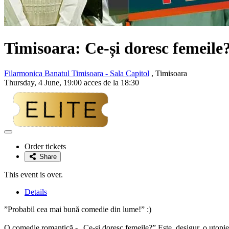
Timisoara: Ce-și doresc femeile
Filarmonica Banatul Timisoara - Sala Capitol
, Timisoara
Thursday, 4 June, 19:00 acces de la 18:30
Adaugă
la
Order tickets
favorite
Share
This event is over.
Details
”Probabil cea mai bună comedie din lume!” :)
O comedie romantică - „Ce-și doresc femeile?” Este, desigur, o utopie