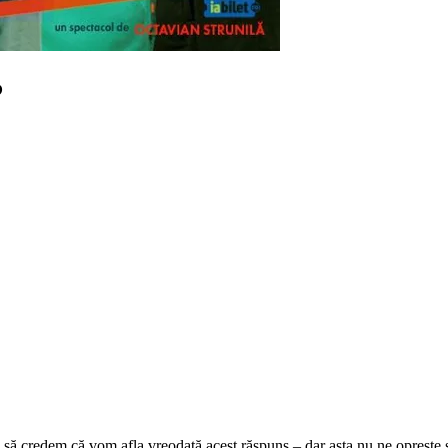
?
 să credem că vom afla vreodată acest răspuns – dar asta nu ne oprește