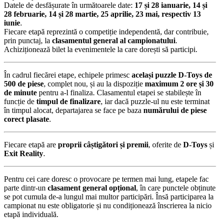
Datele de desfășurate în următoarele date:
17 și 28 ianuarie, 14 și
28 februarie, 14 și 28 martie, 25 aprilie, 23 mai, respectiv 13
iunie
.
Fiecare etapă reprezintă o competiție independentă, dar contribuie,
prin punctaj, la
clasamentul general al campionatului
.
Achiziționează bilet la evenimentele la care dorești să participi.
În cadrul fiecărei etape, echipele primesc
același puzzle D-Toys de
500 de piese
, complet nou, și au la dispoziție
maximum 2 ore și 30
de minute
pentru a-l finaliza. Clasamentul etapei se stabilește în
funcție de
timpul de finalizare
, iar dacă puzzle-ul nu este terminat
în timpul alocat, departajarea se face pe baza
numărului de piese
corect plasate
.
Fiecare etapă are
proprii câștigători și premii
, oferite de
D-Toys
și
Exit Reality
.
Pentru cei care doresc o provocare pe termen mai lung, etapele fac
parte dintr-un
clasament general opțional
, în care punctele obținute
se pot cumula de-a lungul mai multor participări. Însă participarea la
campionat nu este obligatorie și nu condiționează înscrierea la nicio
etapă individuală.