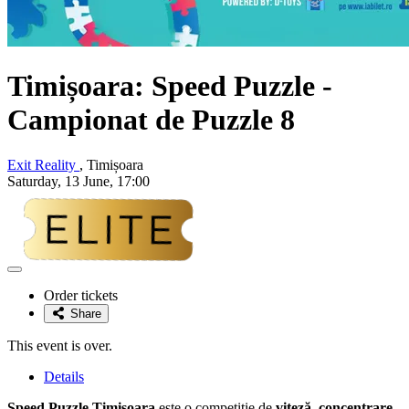
Timișoara: Speed Puzzle -
Campionat de Puzzle 8
Exit Reality
, Timișoara
Saturday, 13 June, 17:00
Adaugă
la
Order tickets
favorite
Share
This event is over.
Details
Speed Puzzle Timișoara
este o competiție de
viteză, concentrare