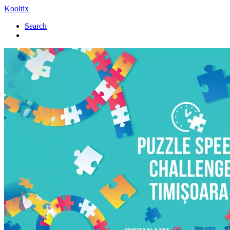
Kooltix
Search