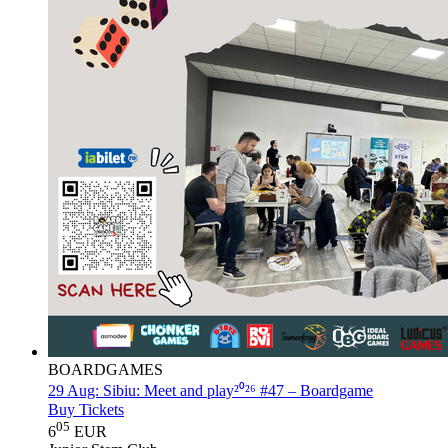
BOARDGAMES
29 Aug:
Sibiu: Meet and play²⁰²⁶ #47 – Boardgame
Buy Tickets
05
6
EUR