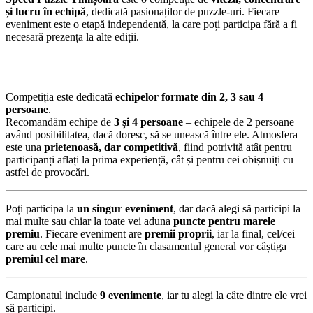
și lucru în echipă
, dedicată pasionaților de puzzle-uri. Fiecare
eveniment este o etapă independentă, la care poți participa fără a fi
necesară prezența la alte ediții.
Competiția este dedicată
echipelor formate din 2, 3 sau 4
persoane
.
Recomandăm echipe de
3 și 4 persoane
– echipele de 2 persoane
având posibilitatea, dacă doresc, să se unească între ele. Atmosfera
este una
prietenoasă, dar competitivă
, fiind potrivită atât pentru
participanți aflați la prima experiență, cât și pentru cei obișnuiți cu
astfel de provocări.
Poți participa la
un singur eveniment
, dar dacă alegi să participi la
mai multe sau chiar la toate vei aduna
puncte pentru marele
premiu
. Fiecare eveniment are
premii proprii
, iar la final, cel/cei
care au cele mai multe puncte în clasamentul general vor câștiga
premiul cel mare
.
Campionatul include
9 evenimente
, iar tu alegi la câte dintre ele vrei
să participi.