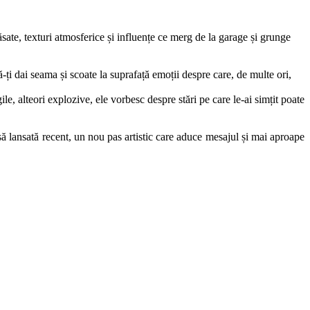
ăsate, texturi atmosferice și influențe ce merg de la garage și grunge
ă-ți dai seama și scoate la suprafață emoții despre care, de multe ori,
e, alteori explozive, ele vorbesc despre stări pe care le-ai simțit poate
ă lansată recent, un nou pas artistic care aduce mesajul și mai aproape