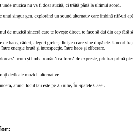
unde muzica nu va fi doar auzită, ci trăită până la ultimul acord.
le unui singur gen, explorând un sound alternativ care îmbină riff-uri ap
nul de muzică sinceră care te lovește direct, te face să dai din cap fără s
e haos, căderi, alegeri grele și liniștea care vine după ele. Uneori fragil
între energie brută și introspecție, între haos și eliberare.
xplorează acum și limba română ca formă de expresie, printr-o primă pies
pți dedicate muzicii alternative.
nceră, atunci locul tău este pe 25 iulie, În Spatele Casei.
for: