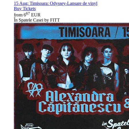
15 Aug:
Timisoara: Odyssey-Lansare de vinyl
Buy Tickets
67
from 6
EUR
În Spatele Casei by FITT