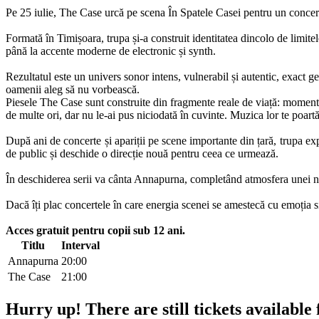
Pe 25 iulie, The Case urcă pe scena În Spatele Casei pentru un concert 
Formată în Timișoara, trupa și-a construit identitatea dincolo de limite
până la accente moderne de electronic și synth.
Rezultatul este un univers sonor intens, vulnerabil și autentic, exact ge
oamenii aleg să nu vorbească.
Piesele The Case sunt construite din fragmente reale de viață: momente d
de multe ori, dar nu le-ai pus niciodată în cuvinte. Muzica lor te poartă 
După ani de concerte și apariții pe scene importante din țară, trupa e
de public și deschide o direcție nouă pentru ceea ce urmează.
În deschiderea serii va cânta Annapurna, completând atmosfera unei no
Dacă îți plac concertele în care energia scenei se amestecă cu emoția si
Acces gratuit pentru copii sub 12 ani.
Titlu
Interval
Annapurna
20:00
The Case
21:00
Hurry up!
There are still tickets available 