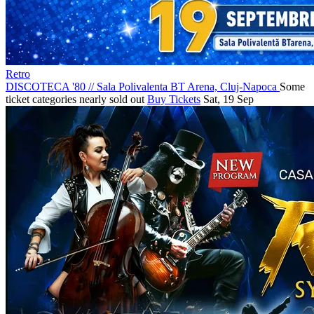
Retro
DISCOTECA '80
//
Sala Polivalenta BT Arena, Cluj-Napoca
Some
ticket categories nearly sold out
Buy Tickets
Sat, 19 Sep