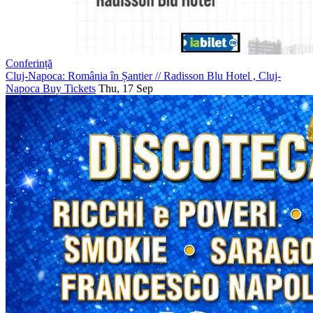
Conferință
Cluj-Napoca: România în Șantier
//
Radisson Blu Hotel , Cluj-
Napoca
Buy Tickets
Thu, 17 Sep