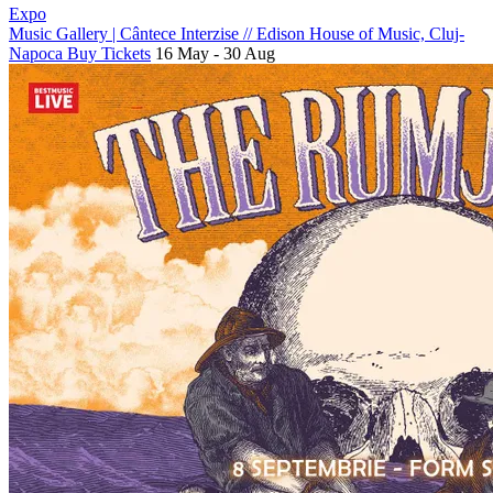
Expo
Music Gallery | Cântece Interzise
//
Edison House of Music, Cluj-
Napoca
Buy Tickets
16 May - 30 Aug