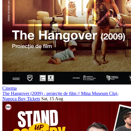
Cinema
The Hangover (2009) - proiecție de film
//
Mina Museum Cluj-
Napoca
Buy Tickets
Sat, 15 Aug