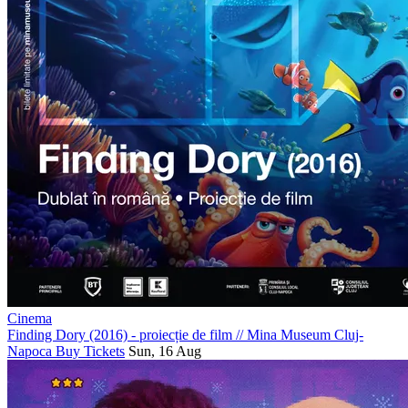
Cinema
Finding Dory (2016) - proiecție de film
//
Mina Museum Cluj-
Napoca
Buy Tickets
Sun, 16 Aug