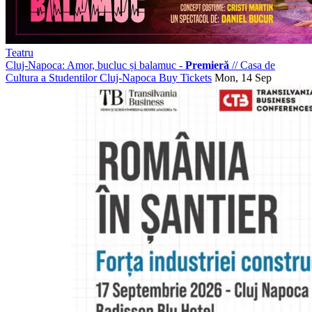
Teatru
Cluj-Napoca: Amor, bucluc și balamuc -
Premieră
//
Casa de
Cultura a Studentilor Cluj-Napoca
Buy Tickets
Mon, 14 Sep