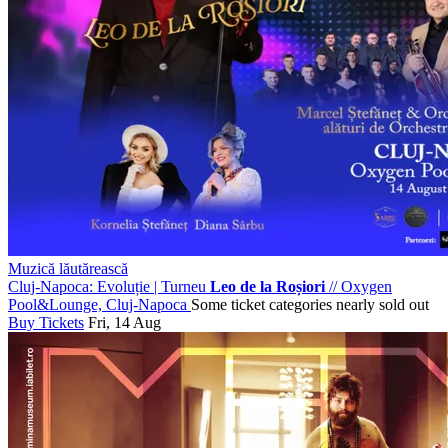
Muzică lăutărească
Cluj-Napoca: Evoluție | Turneu
Leo de la Roșiori
//
Oxygen
Pool&Lounge, Cluj-Napoca
Some ticket categories nearly sold out
Buy Tickets
Fri, 14 Aug