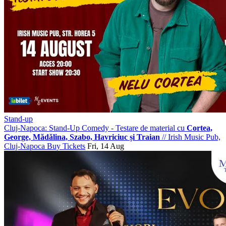
Stand-up
Cluj-Napoca: Stand-Up Comedy - Testare de material cu
Cortea,
George, Mădălina, Szabo, Havriciuc și Traian
//
Irish Music Pub,
Cluj-Napoca
Buy Tickets
Fri, 14 Aug