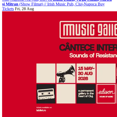
și Mitran
(Show Filmat)
//
Irish Music Pub, Cluj-Napoca
Buy
Tickets
Fri, 28 Aug