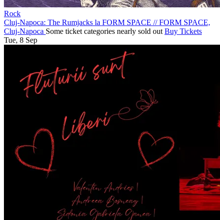
Rock
Cluj-Napoca: The Rumjacks la FORM SPACE
//
FORM SPACE,
Cluj-Napoca
Some ticket categories nearly sold out
Buy Tickets
Tue, 8 Sep