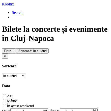
Kooltix
Search
Bilete la concerte și evenimente
în Cluj-Napoca
Filtre
1
Sortează: În curând
×
Sortează
Data
Azi
Mâine
În acest weekend
De la
Până la