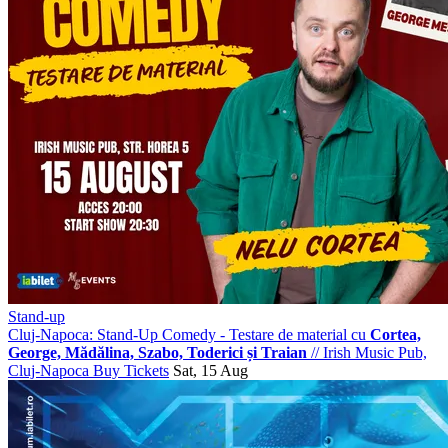
Stand-up
Cluj-Napoca: Stand-Up Comedy - Testare de material cu
Cortea,
George, Mădălina, Szabo, Toderici și Traian
//
Irish Music Pub,
Cluj-Napoca
Buy Tickets
Sat, 15 Aug