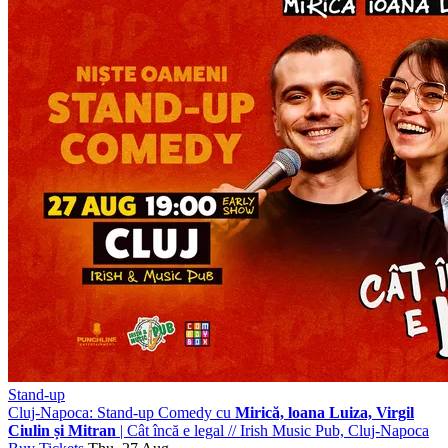
Stand-up
Cluj-Napoca: Stand-up Comedy cu
Mirică, loana Luiza, Virgil
Ciulin și Mitran
| Cât încă e legal
//
Irish Music Pub, Cluj-Napoca