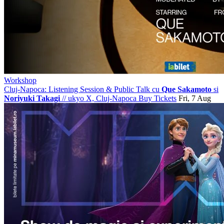
Workshop
Cluj-Napoca: Listening Session & Public Talk cu
Que Sakamoto
si
Noriyuki Takagi
//
ukyo X, Cluj-Napoca
Buy Tickets
Fri, 7 Aug