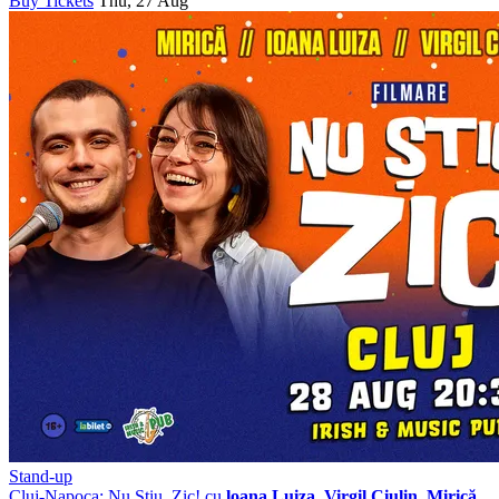
Buy Tickets
Thu, 27 Aug
Stand-up
Cluj-Napoca: Nu Știu, Zic! cu
loana Luiza, Virgil Ciulin, Mirică