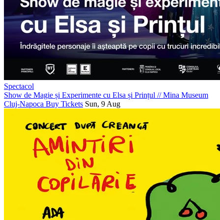
Spectacol
Show de Magie și Experimente cu Elsa și Prințul
//
Mina Museum
Cluj-Napoca
Buy Tickets
Sun, 9 Aug