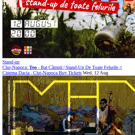
Stand-up
Cluj-Napoca:
Teo
- Bat Câmpii | Stand-Up De Toate Felurile
//
Cinema Dacia , Cluj-Napoca
Buy Tickets
Wed, 12 Aug