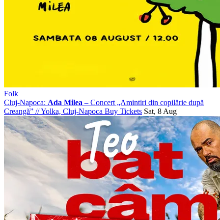
Folk
Cluj-Napoca:
Ada Milea
– Concert „Amintiri din copilărie după
Creangă”
//
Yolka, Cluj-Napoca
Buy Tickets
Sat, 8 Aug