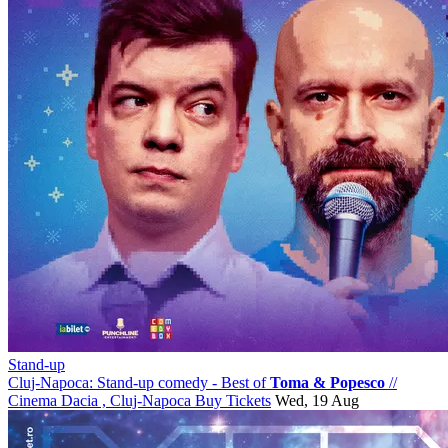
Stand-up
Cluj-Napoca: Stand-up comedy - Best of
Toma & Popesco
//
Cinema Dacia , Cluj-Napoca
Buy Tickets
Wed, 19 Aug