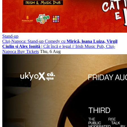
Stand-up
Cluj-Napoca: Stand-up Comedy cu
Mirică, loana Luiza, Virgil
Ciulin și Alex Ioniță
| Cât încă e legal
//
Irish Music Pub, Cluj-
Napoca
Buy Tickets
Thu, 6 Aug