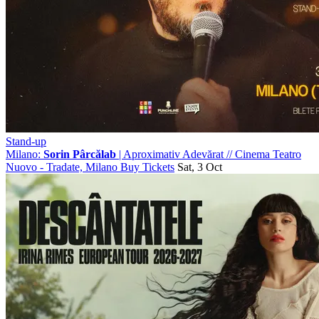
Stand-up
Milano:
Sorin Pârcălab
| Aproximativ Adevărat
//
Cinema Teatro
Nuovo - Tradate, Milano
Buy Tickets
Sat, 3 Oct