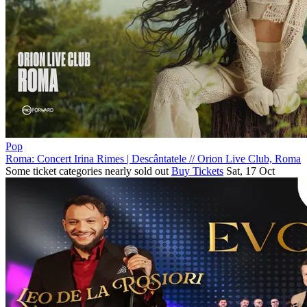
Pop
Roma: Concert Irina Rimes | Descântatele
//
Orion Live Club, Roma
Some ticket categories nearly sold out
Buy Tickets
Sat, 17 Oct