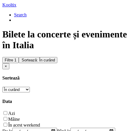
Kooltix
Search
Bilete la concerte și evenimente
în Italia
Filtre
1
Sortează: În curând
×
Sortează
Data
Azi
Mâine
În acest weekend
De la
Până la