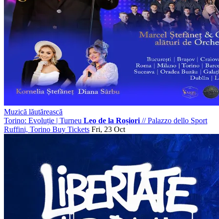
Muzică lăutărească
Torino: Evoluție | Turneu
Leo de la Roșiori
//
Palazzo dello Sport
Ruffini, Torino
Buy Tickets
Fri, 23 Oct