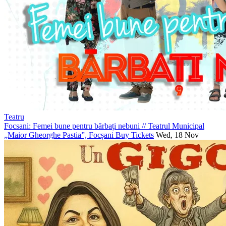
Teatru
Focsani: Femei bune pentru bărbați nebuni
//
Teatrul Municipal
„Maior Gheorghe Pastia”, Focșani
Buy Tickets
Wed, 18 Nov