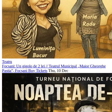
Teatru
Focsani: Un gigolo de 2 lei
//
Teatrul Municipal „Maior Gheorghe
Pastia”, Focșani
Buy Tickets
Thu, 10 Dec