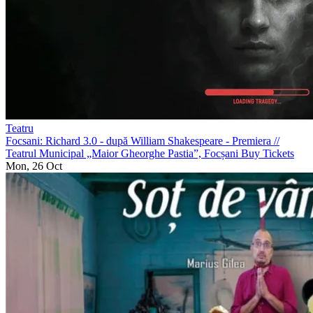
Teatru
Focsani: Richard 3.0 - după William Shakespeare - Premiera
//
Teatrul Municipal „Maior Gheorghe Pastia”, Focșani
Buy Tickets
Mon, 26 Oct