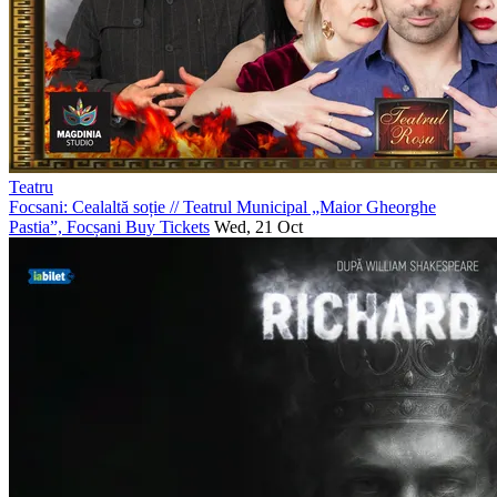
Teatru
Focsani: Cealaltă soție
//
Teatrul Municipal „Maior Gheorghe
Pastia”, Focșani
Buy Tickets
Wed, 21 Oct