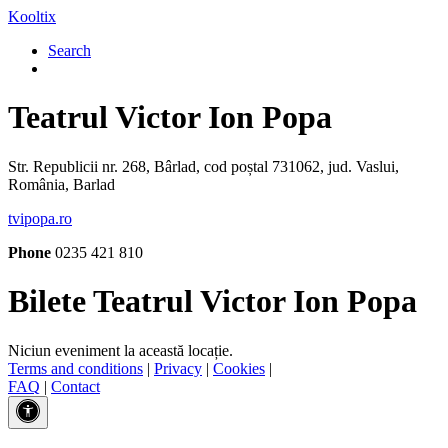
Kooltix
Search
Teatrul Victor Ion Popa
Str. Republicii nr. 268, Bârlad, cod poștal 731062, jud. Vaslui,
România, Barlad
tvipopa.ro
Phone
0235 421 810
Bilete Teatrul Victor Ion Popa
Niciun eveniment la această locație.
Terms and conditions
|
Privacy
|
Cookies
|
FAQ
|
Contact